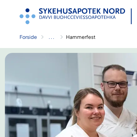
Hopp
til
innhold
Forside
..
.
Hammerfest