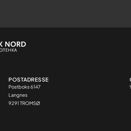
Adresse
POSTADRESSE
Postboks 6147
Langnes
9291 TROMSØ