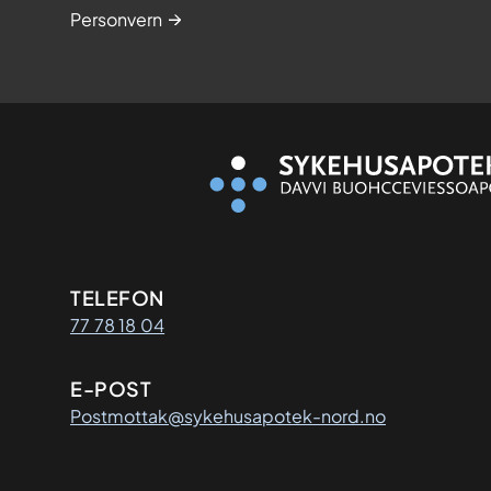
Personvern
Kontaktinformasjon
TELEFON
77 78 18 04
E-POST
Postmottak@sykehusapotek-nord.no