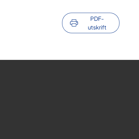
PDF-
utskrift