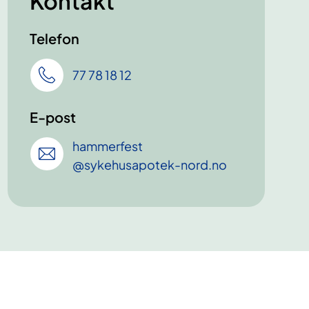
Kontakt
Telefon
77 78 18 12
E-post
hammerfest
@sykehusapotek-nord
.no