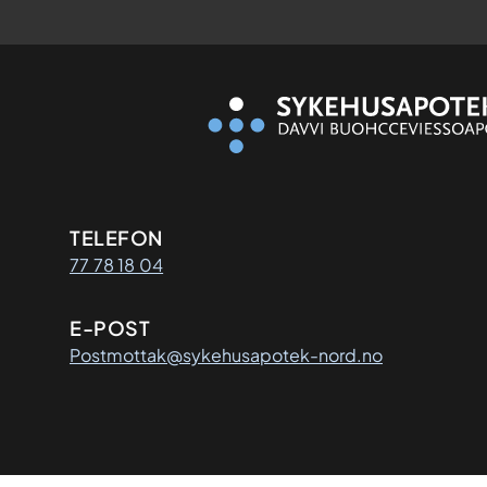
Kontaktinformasjon
TELEFON
77 78 18 04
E-POST
Postmottak@sykehusapotek-nord.no