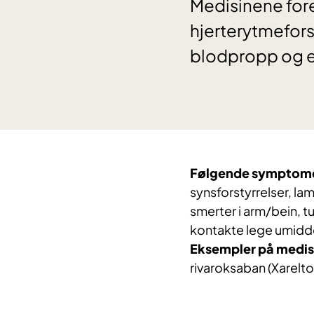
Medisinene fo
hjerterytmeforst
blodpropp og et
Følgende symptome
synsforstyrrelser, l
smerter i arm/bein, 
kontakte lege umidd
Eksempler på medis
rivaroksaban (Xarelt