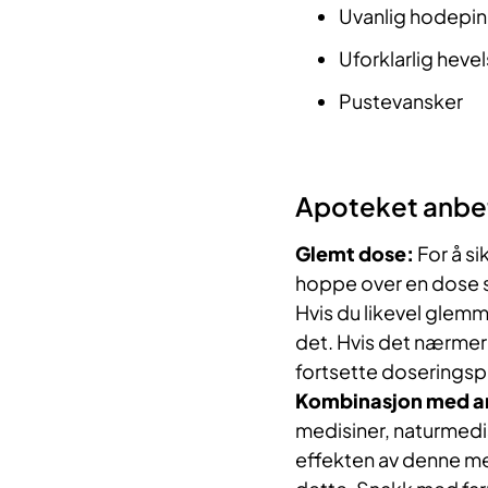
Uvanlig hodepi
Uforklarlig heve
Pustevansker
Apoteket anbe
Glemt dose:
For å s
hoppe over en dose s
Hvis du likevel glemme
det. Hvis det nærmer 
fortsette doseringspl
Kombinasjon med an
medisiner, naturmedi
effekten av denne med