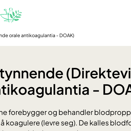
nde orale antikoagulantia - DOAK)
tynnende (Direktev
ntikoagulantia - DO
ne forebygger og behandler blodpropp 
l å koagulere (levre seg). De kalles blod