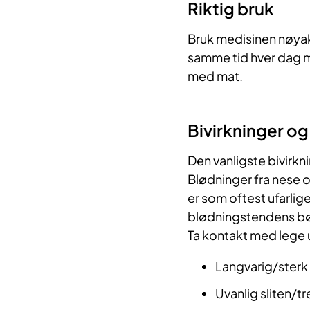
Riktig bruk
Bruk medisinen nøyakt
samme tid hver dag m
med mat.
Bivirkninger o
Den vanligste bivirkn
Blødninger fra nese o
er som oftest ufarlig
blødningstendens bø
Ta kontakt med lege 
Langvarig/sterk
Uvanlig sliten/t