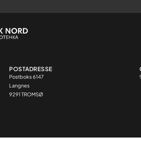
Adresse
POSTADRESSE
Postboks 6147
Langnes
9291 TROMSØ