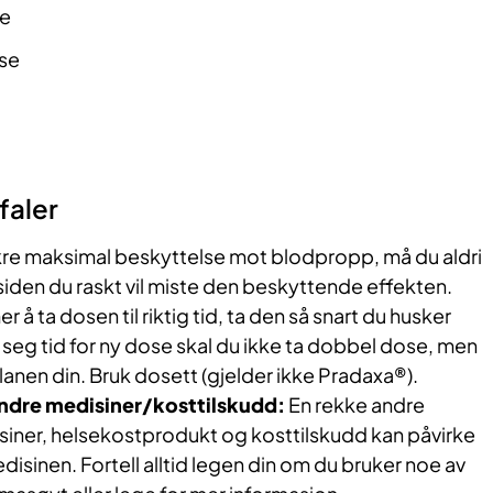
ne
lse
faler
ikre maksimal beskyttelse mot blodpropp, må du aldri
iden du raskt vil miste den beskyttende effekten.
r å ta dosen til riktig tid, ta den så snart du husker
seg tid for ny dose skal du ikke ta dobbel dose, men
anen din. Bruk dosett (gjelder ikke Pradaxa®).
dre medisiner/kosttilskudd:
En rekke andre
siner, helsekostprodukt og kosttilskudd kan påvirke
isinen. Fortell alltid legen din om du bruker noe av