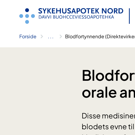
Hopp
til
innhold
Forside
..
.
Blodfortynnende (Direktevirke
Blodfor
orale a
Disse medisine
blodets evne ti