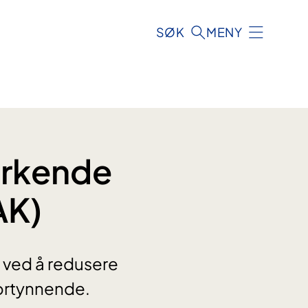
SØK
MENY
irkende
AK)
ved å redusere
fortynnende.