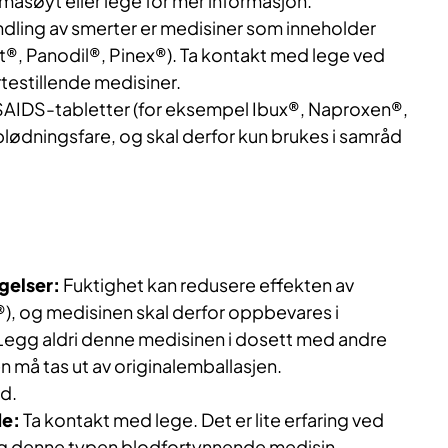
masøyt eller lege for mer informasjon.
dling av smerter er medisiner som inneholder
®, Panodil®, Pinex®). Ta kontakt med lege ved
testillende medisiner.
IDS-tabletter (for eksempel Ibux®, Naproxen®,
 blødningsfare, og skal derfor kun brukes i samråd
gelser:
Fuktighet kan redusere effekten av
), og medisinen skal derfor oppbevares i
 Legg aldri denne medisinen i dosett med andre
 må tas ut av originalemballasjen.
ld.
de:
Ta kontakt med lege. Det er lite erfaring ved
g denne typen blodfortynnende medisin.