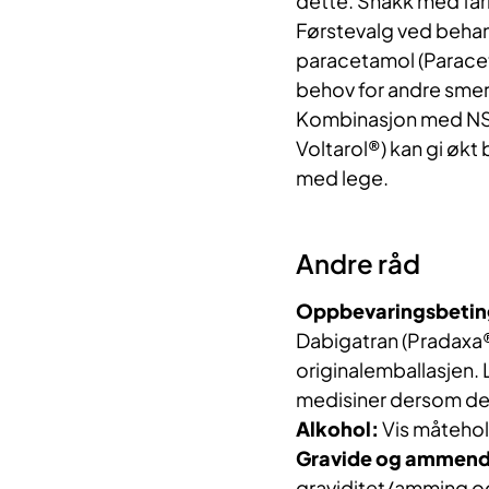
dette. Snakk med far
Førstevalg ved behan
paracetamol (Paracet
behov for andre smer
Kombinasjon med NSA
Voltarol®) kan gi økt
med lege.
Andre råd
Oppbevaringsbetin
Dabigatran (Pradaxa®
originalemballasjen.
medisiner dersom den
Alkohol:
Vis måteho
Gravide og ammen
graviditet/amming o