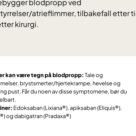
rebygger blodpropp ved
yrrelser/atrieflimmer, tilbakefall etter t
ter kirurgi.
r kan være tegn på blodpropp:
Tale og
ammelser, brystsmerter/hjertekrampe, hevelse og
tung pust. Får du noen av disse symptomene, bør du
elbart.
iner:
Edoksaban (Lixiana®), apiksaban (Eliquis®),
o®) og dabigatran (Pradaxa®)