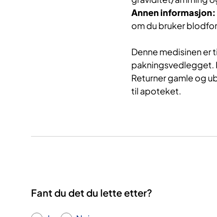
Annen informasjon:
om du bruker blodfo
Denne medisinen er ti
pakningsvedlegget. F
Returner gamle og u
til apoteket.
Fant du det du lette etter?