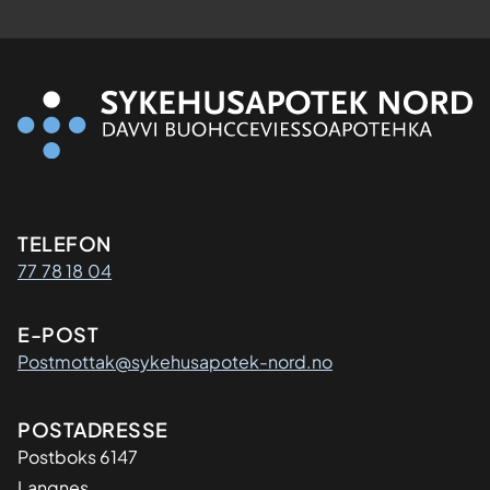
Kontaktinformasjon
TELEFON
77 78 18 04
E-POST
Postmottak@sykehusapotek-nord.no
Adresse
POSTADRESSE
Postboks 6147
Langnes