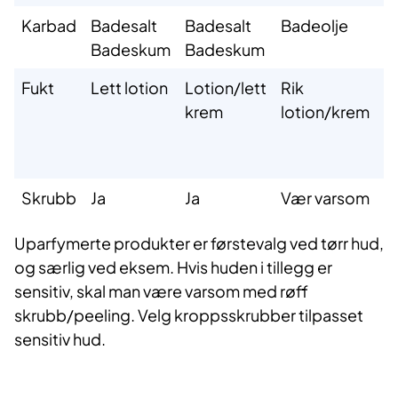
Karbad
Badesalt
Badesalt
Badeolje
B
Badeskum
Badeskum
Fukt
Lett lotion
Lotion/lett
Rik
K
krem
lotion/krem
k
Skrubb
Ja
Ja
Vær varsom
N
Uparfymerte produkter er førstevalg ved tørr hud,
og særlig ved eksem. Hvis huden i tillegg er
sensitiv, skal man være varsom med røff
skrubb/peeling. Velg kroppsskrubber tilpasset
sensitiv hud.