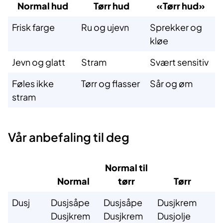
Normal hud
Tørr hud
«Tørr hud»
Frisk farge
Ru og ujevn
Sprekker og
kløe
Jevn og glatt
Stram
Svært sensitiv
Føles ikke
Tørr og flasser
Sår og øm
stram
Vår anbefaling til deg
Normal til
Normal
tørr
Tørr
S
Dusj
Dusjsåpe
Dusjsåpe
Dusjkrem
D
Dusjkrem
Dusjkrem
Dusjolje