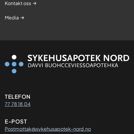
Kontakt oss
Media
Kontaktinformasjon
TELEFON
77 78 18 04
E-POST
Postmottak@sykehusapotek-nord.no