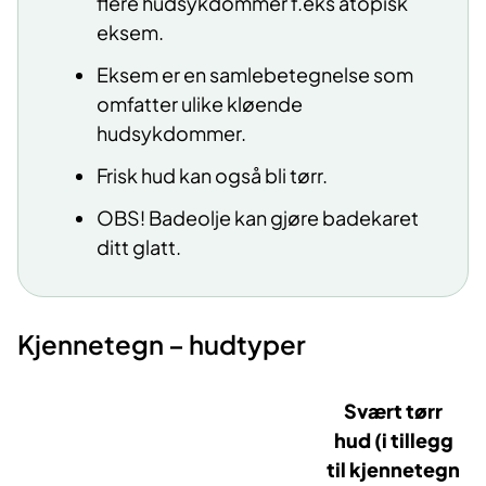
flere hudsykdommer f.eks atopisk
eksem.
Eksem er en samlebetegnelse som
omfatter ulike kløende
hudsykdommer.
Frisk hud kan også bli tørr.
OBS! Badeolje kan gjøre badekaret
ditt glatt.
Kjennetegn – hudtyper
Svært tørr
hud (i tillegg
til kjennetegn