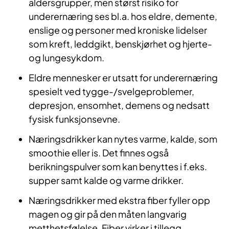
aldersgrupper, men størst risiko for
underernæring ses bl.a. hos eldre, demente,
enslige og personer med kroniske lidelser
som kreft, leddgikt, benskjørhet og hjerte-
og lungesykdom.
Eldre mennesker er utsatt for underernæring
spesielt ved tygge-/svelgeproblemer,
depresjon, ensomhet, demens og nedsatt
fysisk funksjonsevne.
Næringsdrikker kan nytes varme, kalde, som
smoothie eller is. Det finnes også
berikningspulver som kan benyttes i f.eks.
supper samt kalde og varme drikker.
Næringsdrikker med ekstra fiber fyller opp
magen og gir på den måten langvarig
metthetsfølelse. Fiber virker i tillegg