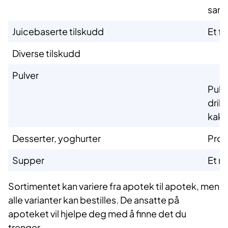
samt 
​Juicebaserte tilskudd
​Et f
​Diverse tilskudd
​Pulver
Pulv
drikk
kake
​Desserter, yoghurter
​Pro
​Supper
​Et 
Sortimentet kan variere fra apotek til apotek, men
alle varianter kan bestilles. De ansatte på
apoteket vil hjelpe deg med å finne det du
trenger.