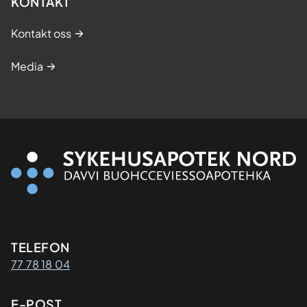
KONTAKT
Kontakt oss
Media
Kontaktinformasjon
TELEFON
77 78 18 04
E-POST