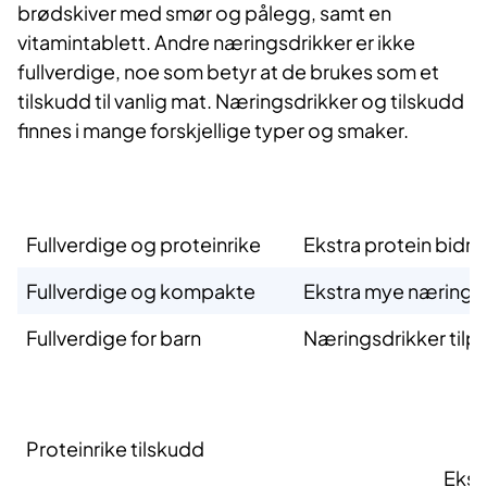
brødskiver med smør og pålegg, samt en
vitamintablett. Andre næringsdrikker er ikke
fullverdige, noe som betyr at de brukes som et
tilskudd til vanlig mat. Næringsdrikker og tilskudd
finnes i mange forskjellige typer og smaker.​
​Fullverdige næringsdrikker
​Fullverdige og proteinrike
​Ekstra protein bidr
​Fullverdige og kompakte
​Ekstra mye næring 
​Fullverdige for barn
​Næringsdrikker til
​Tilskudd​​ (ikke fullverdige næringsdrikker)
​Proteinrike tilskudd
Ekst