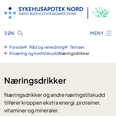
Hopp
til
innhold
SØK
MENY
Forside
Råd og veiledning
Temaer
Ernæring og kosttilskudd
Næringsdrikker
Næringsdrikker
Næringsdrikker og andre næringstilskudd
tilfører kroppen ekstra energi, proteiner,
vitaminer og mineraler.