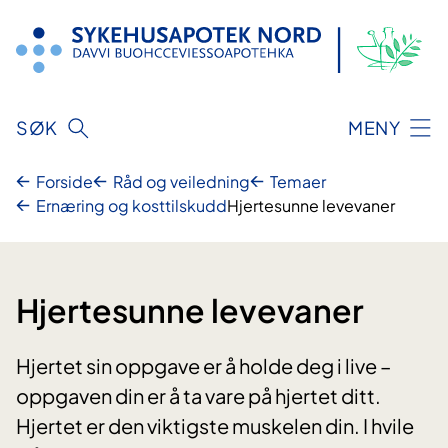
Hopp
til
innhold
SØK
MENY
Forside
Råd og veiledning
Temaer
Ernæring og kosttilskudd
Hjertesunne levevaner
Hjertesunne levevaner
Hjertet sin oppgave er å holde deg i live –
oppgaven din er å ta vare på hjertet ditt.
Hjertet er den viktigste muskelen din. I hvile