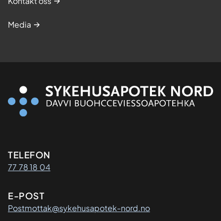
Kontakt oss
Media
Kontaktinformasjon
TELEFON
77 78 18 04
E-POST
Postmottak@sykehusapotek-nord.no