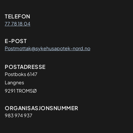
Kontaktinformasjon
TELEFON
77 78 18 04
E-POST
Postmottak@sykehusapotek-nord.no
Adresse
POSTADRESSE
Postboks 6147
Langnes
9291 TROMSØ
Organisasjon
ORGANISASJONSNUMMER
983 974 937