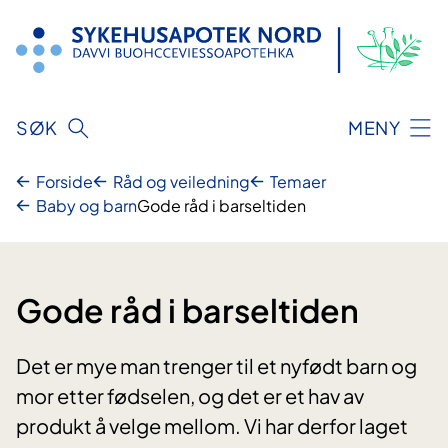
Hopp
til
innhold
SØK
MENY
Forside
Råd og veiledning
Temaer
Baby og barn
Gode råd i barseltiden
Gode råd i barseltiden
Det er mye man trenger til et nyfødt barn og
mor etter fødselen, og det er et hav av
produkt å velge mellom. Vi har derfor laget