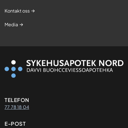
Kontakt oss
Media
Kontaktinformasjon
TELEFON
77 78 18 04
E-POST