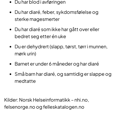
Du har blod i avføringen
Du har diaré, feber, sykdomsfølelse og
sterke magesmerter
Du har diaré som ikke har gått over eller
bedret seg etter én uke
Du er dehydrert (slapp, tørst, tørr i munnen,
mørk urin)
Barnet er under 6 måneder og har diaré
Små barn har diaré, og samtidig er slappe og
medtatte
Kilder: Norsk Helseinformatikk – nhi.no,
felsenorge.no og felleskatalogen.no