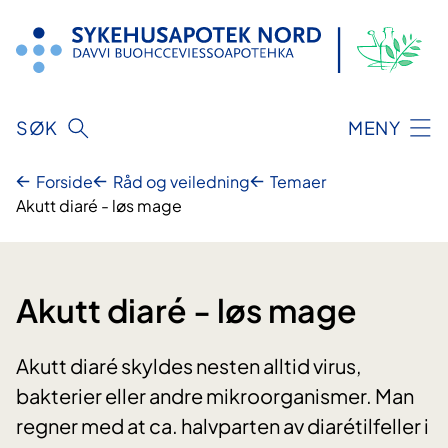
Hopp
til
innhold
SØK
MENY
Forside
Råd og veiledning
Temaer
Akutt diaré - løs mage
Akutt diaré - løs mage
Akutt diaré skyldes nesten alltid virus,
bakterier eller andre mikroorganismer. Man
regner med at ca. halvparten av diarétilfeller i