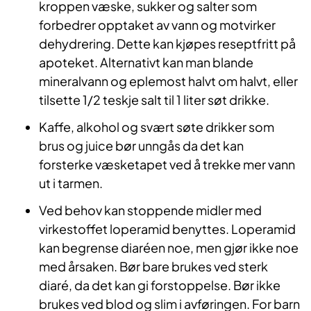
kroppen væske, sukker og salter som
forbedrer opptaket av vann og motvirker
dehydrering. Dette kan kjøpes reseptfritt på
apoteket. Alternativt kan man blande
mineralvann og eplemost halvt om halvt, eller
tilsette 1/2 teskje salt til 1 liter søt drikke.
Kaffe, alkohol og svært søte drikker som
brus og juice bør unngås da det kan
forsterke væsketapet ved å trekke mer vann
ut i tarmen.
Ved behov kan stoppende midler med
virkestoffet loperamid benyttes. Loperamid
kan begrense diaréen noe, men gjør ikke noe
med årsaken. Bør bare brukes ved sterk
diaré, da det kan gi forstoppelse. Bør ikke
brukes ved blod og slim i avføringen. For barn